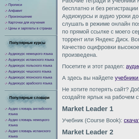
Рабочие тетради и учебники 
Прописи
бесплатно и без регистрации
Алфавит
Аудиокурсы и аудио уроки д
Произношение
Карточки для изучения
слушать в режиме онлайн по
Цены и зарплаты в странах
по прямой ссылке с моего сер
торрент или Яндекс Диск. Вс
Популярные курсы
Качество оцифровки высокое
Аудиокурс немецкого языка
произведена.
Аудиокурс испанского языка
Посетите и этот раздел:
ауди
Аудиокурс польского языка
Аудиокурс чешского языка
А здесь вы найдете
учебники
Аудиокурс японского языка
Аудиокурс арабского языка
Не хотите потерять сайт? До
создайте ярлык на рабочем с
Популярные словари
Market Leader 1
Аудио словарь английского
языка
Учебник (Course Book):
скача
Аудио словарь немецкого
языка
Market Leader 2
Аудио словарь испанского
языка