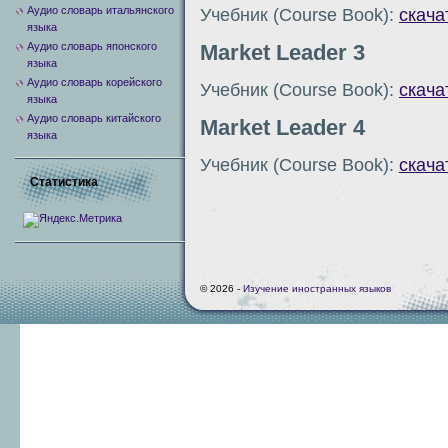
Аудио словарь итальянского
Учебник (Course Book):
скача
языка
Аудио словарь японского
Market Leader 3
языка
Аудио словарь корейского
Учебник (Course Book):
скача
языка
Аудио словарь китайского
Market Leader 4
языка
Учебник (Course Book):
скача
Статистика
© 2026 -
Изучение иностранных языков