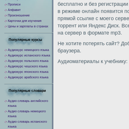
бесплатно и без регистраци
Прописи
Алфавит
в режиме онлайн появится п
Произношение
прямой ссылке с моего сервер
Карточки для изучения
торрент или Яндекс Диск. Вс
Цены и зарплаты в странах
на сервер в формате mp3.
Популярные курсы
Не хотите потерять сайт? До
браузера.
Аудиокурс немецкого языка
Аудиокурс испанского языка
Аудиоматериалы к учебнику:
Аудиокурс польского языка
Аудиокурс чешского языка
Аудиокурс японского языка
Аудиокурс арабского языка
Популярные словари
Аудио словарь английского
языка
Аудио словарь немецкого
языка
Аудио словарь испанского
языка