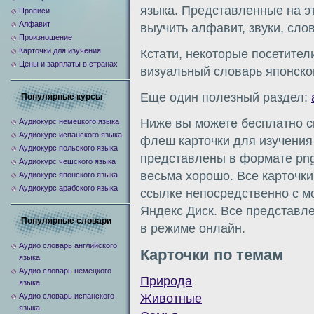
языка. Представленные на эт
Прописи
Алфавит
выучить алфавит, звуки, сло
Произношение
Карточки для изучения
Кстати, некоторые посетител
Цены и зарплаты в странах
визуальный словарь японско
Еще один полезный раздел:
Популярные курсы
Ниже вы можете бесплатно с
Аудиокурс немецкого языка
Аудиокурс испанского языка
флеш карточки для изучения 
Аудиокурс польского языка
представлены в формате png
Аудиокурс чешского языка
весьма хорошо. Все карточк
Аудиокурс японского языка
Аудиокурс арабского языка
ссылке непосредственно с мое
Яндекс Диск. Все представл
Популярные словари
в режиме онлайн.
Аудио словарь английского
Карточки по темам
языка
Аудио словарь немецкого
Природа
языка
Животные
Аудио словарь испанского
языка