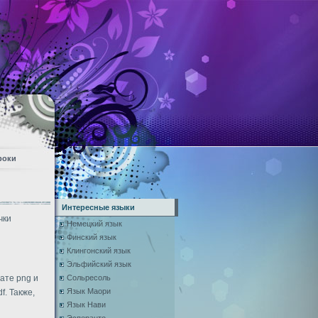
роки
Интересные языки
чки
Немецкий язык
Финский язык
Клингонский язык
Эльфийский язык
ате png и
Сольресоль
Язык Маори
f. Также,
Язык Нави