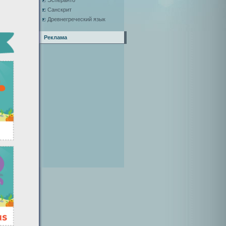
Эсперанто
Санскрит
Древнегреческий язык
Реклама