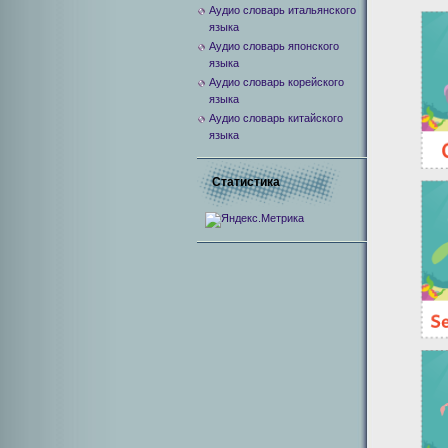
Аудио словарь итальянского
языка
Аудио словарь японского
языка
Аудио словарь корейского
языка
Аудио словарь китайского
языка
Статистика