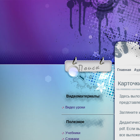
Главная
Ау
Карточк
Видеоматериалы
Здесь выло
представле
Видео уроки
Загляните и
Полезное
Дидактичес
pdf. Если 
Учебники
все выложе
Словари