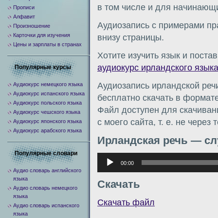
в том числе и для начинающи
Прописи
Алфавит
Аудиозапись с примерами пр
Произношение
Карточки для изучения
внизу страницы.
Цены и зарплаты в странах
Хотите изучить язык и поста
аудиокурс ирландского язык
Популярные курсы
Аудиозапись ирландской реч
Аудиокурс немецкого языка
Аудиокурс испанского языка
бесплатно скачать в формате
Аудиокурс польского языка
Файл доступен для скачиван
Аудиокурс чешского языка
с моего сайта, т. е. не через
Аудиокурс японского языка
Аудиокурс арабского языка
Ирландская речь — с
Популярные словари
Аудиоплеер
00:00
Аудио словарь английского
языка
Скачать
Аудио словарь немецкого
языка
Скачать файл
Аудио словарь испанского
языка