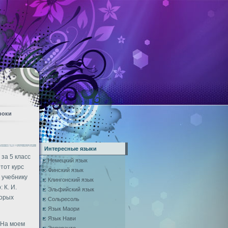
роки
Интересные языки
за 5 класс
Немецкий язык
тот курс
Финский язык
 учебнику
Клингонский язык
 К. И.
Эльфийский язык
торых
Сольресоль
Язык Маори
Язык Нави
 На моем