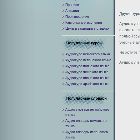
Прописи
Алфавит
Другие кур
Произношение
Карточки для изучения
Аудио к уч
Цены и зарплаты в странах
формате mp
прямой ссыл
учебные ау
Популярные курсы
Не хотите 
Аудиокурс немецкого языка
Аудиокурс испанского языка
Аудио к уч
Аудиокурс польского языка
Аудиокурс чешского языка
Аудиокурс японского языка
Аудиокурс арабского языка
Популярные словари
Аудио словарь английского
языка
Аудио словарь немецкого
языка
Аудио словарь испанского
языка