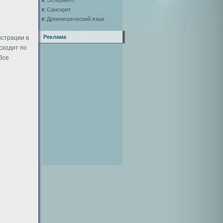
Эсперанто
Санскрит
Древнегреческий язык
Реклама
истрации в
сходит по
 Все