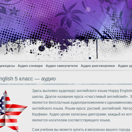
диокурсы
Аудио словари
Аудио самоучители
Аудио разговорники
Аудио у
nglish 5 класс — аудио
Здесь выложен аудиокурс английского языка Happy English 
школы. Другое название курса «счастливый английский». Э
является бесплатным аудиоприложением к одноименному
английского языка. Языки курса: русский, английский. Автор:
Кауфман. Аудио уроки записаны дикторами, каждый из ко
является носителем соответствующего языка.
Сам учебник вы можете купить в магазинах вашего города.