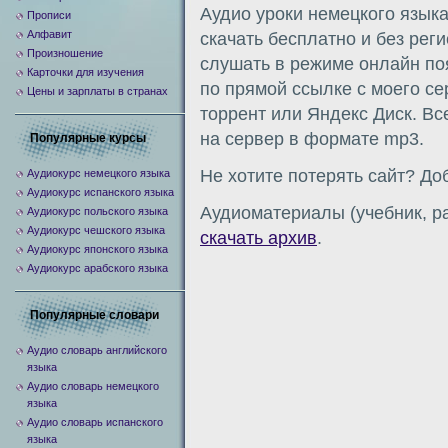
Аудио уроки немецкого языка
Прописи
Алфавит
скачать бесплатно и без рег
Произношение
слушать в режиме онлайн по
Карточки для изучения
по прямой ссылке с моего сер
Цены и зарплаты в странах
торрент или Яндекс Диск. Вс
на сервер в формате mp3.
Популярные курсы
Не хотите потерять сайт? Доб
Аудиокурс немецкого языка
Аудиокурс испанского языка
Аудиоматериалы (учебник, ра
Аудиокурс польского языка
Аудиокурс чешского языка
скачать архив
.
Аудиокурс японского языка
Аудиокурс арабского языка
Популярные словари
Аудио словарь английского
языка
Аудио словарь немецкого
языка
Аудио словарь испанского
языка