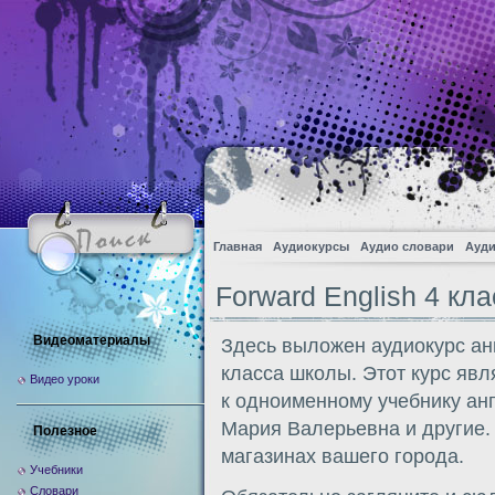
Главная
Аудиокурсы
Аудио словари
Ауди
Forward English 4 кл
Видеоматериалы
Здесь выложен аудиокурс анг
класса школы. Этот курс яв
Видео уроки
к одноименному учебнику анг
Мария Валерьевна и другие. 
Полезное
магазинах вашего города.
Учебники
Словари