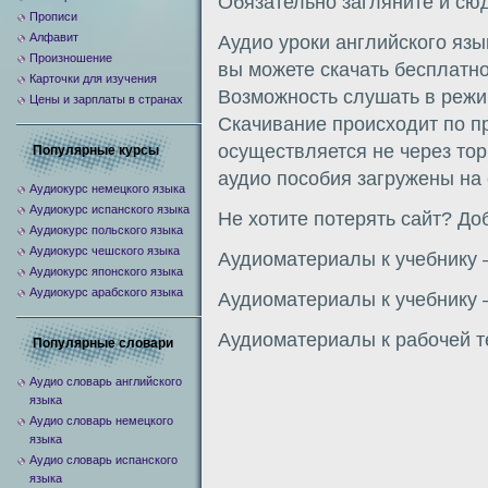
Обязательно загляните и сю
Прописи
Алфавит
Аудио уроки английского язы
Произношение
вы можете скачать бесплатно
Карточки для изучения
Возможность слушать в режи
Цены и зарплаты в странах
Скачивание происходит по пр
осуществляется не через тор
Популярные курсы
аудио пособия загружены на
Аудиокурс немецкого языка
Аудиокурс испанского языка
Не хотите потерять сайт? Доб
Аудиокурс польского языка
Аудиокурс чешского языка
Аудиоматериалы к учебнику 
Аудиокурс японского языка
Аудиокурс арабского языка
Аудиоматериалы к учебнику 
Аудиоматериалы к рабочей т
Популярные словари
Аудио словарь английского
языка
Аудио словарь немецкого
языка
Аудио словарь испанского
языка