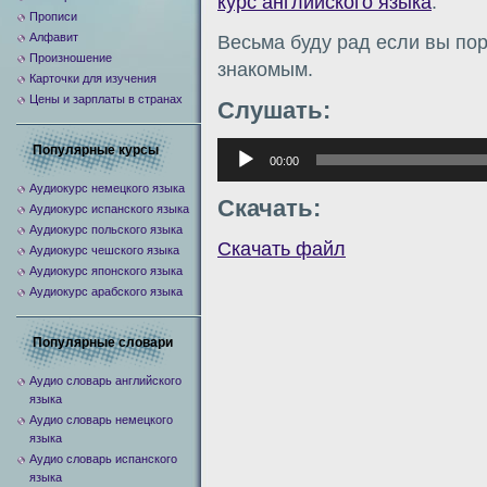
курс английского языка
.
Прописи
Алфавит
Весьма буду рад если вы по
Произношение
знакомым.
Карточки для изучения
Цены и зарплаты в странах
Слушать:
Аудиоплеер
Популярные курсы
00:00
Аудиокурс немецкого языка
Скачать:
Аудиокурс испанского языка
Аудиокурс польского языка
Скачать файл
Аудиокурс чешского языка
Аудиокурс японского языка
Аудиокурс арабского языка
Популярные словари
Аудио словарь английского
языка
Аудио словарь немецкого
языка
Аудио словарь испанского
языка