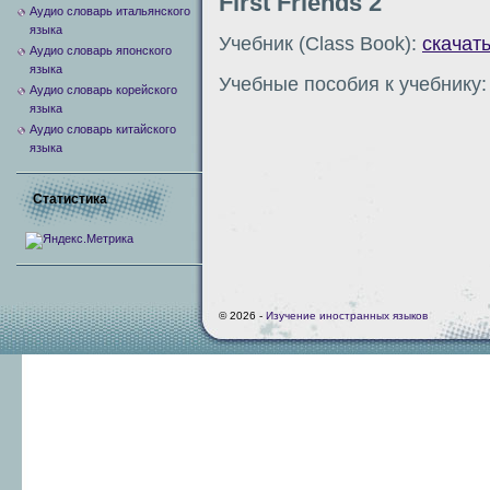
First Friends 2
Аудио словарь итальянского
языка
Учебник (Class Book):
скачат
Аудио словарь японского
языка
Учебные пособия к учебнику
Аудио словарь корейского
языка
Аудио словарь китайского
языка
Статистика
© 2026 -
Изучение иностранных языков