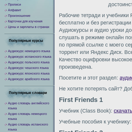
достоинст
Прописи
Алфавит
Рабочие тетради и учебники F
Произношение
Карточки для изучения
бесплатно и без регистрации
Цены и зарплаты в странах
Аудиокурсы и аудио уроки д
слушать в режиме онлайн по
Популярные курсы
по прямой ссылке с моего сер
Аудиокурс немецкого языка
торрент или Яндекс Диск. Вс
Аудиокурс испанского языка
Качество оцифровки высокое
Аудиокурс польского языка
произведена.
Аудиокурс чешского языка
Аудиокурс японского языка
Посетите и этот раздел:
ауди
Аудиокурс арабского языка
Не хотите потерять сайт? Доб
Популярные словари
First Friends 1
Аудио словарь английского
языка
Учебник (Class Book):
скачат
Аудио словарь немецкого
языка
Учебные пособия к учебнику
Аудио словарь испанского
языка