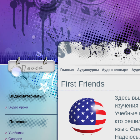
Главная
Аудиокурсы
Аудио словари
Ауди
First Friends
Видеоматериалы
Здесь вы
изучения 
Видео уроки
Учебные 
кто реши
Полезное
язык. Са
Учебники
Надеюсь,
Словари