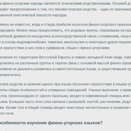
а-финно-угорские народы являются этническими родственниками. Основой д
лужит предположение о том, что лингвистическое родство – один из признако
венной генетической близости народов.
инно не известно, когда и откуда прибыли носители финно-угорского праязы
ародину. Можно лишь предположить, что родовые группы, говорившие на пр
 глубокой древности находились в непосредственной связи с племенами, язык 
г в основу индоевропейских, тюркских, монгольских и некоторых других языков
я присутствие в них слов и суффиксов, общих с финно-угорскими.
селения по территории Восточной Европы и северо-западной Азии люди, гов
делились на различные группы и теряли связь с основной массой финно-угров
ремени их диалекты развились в самостоятельные языки, а существование е
рекратилось.
еское родство и наличие одного пра-языка объясняет присутствие в языках уг
уппы общих особенностей и словарных совпадений. Ученые выяснили, к приме
слов, произошедших от одного праязыка, входят в современный словарь всех
зыков. Большая часть этих слов связана с рыбалкой, охотой, растениями, род
и. Кроме того в общий словарь входят некоторые числительные и названия 
ого тела.
особенности изучения финно-угорских языков?