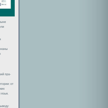
ныне
ели
и
изнаны
ы
ший пра-
тории: от
ских
 язык.
ыводу: