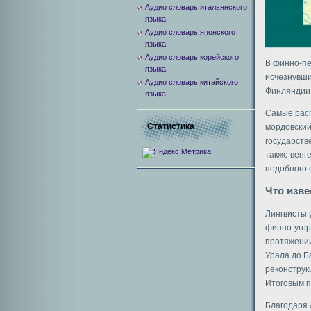
Аудио словарь итальянского
языка
Аудио словарь японского
языка
Аудио словарь корейского
В финно-пе
языка
исчезнувши
Аудио словарь китайского
Финляндии,
языка
Самые расп
Статистика
мордовский
государств
также венг
подобного 
Что изв
Лингвисты 
финно-угор
протяжении
Урала до Б
реконструк
Итоговым п
Благодаря 