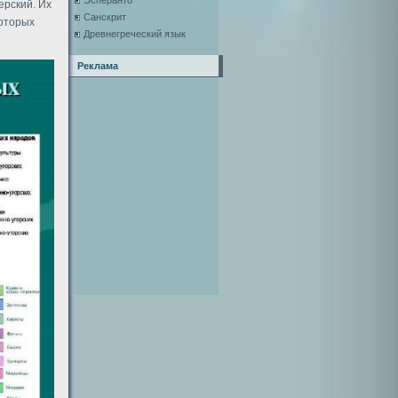
Эсперанто
ерский. Их
Санскрит
которых
Древнегреческий язык
Реклама