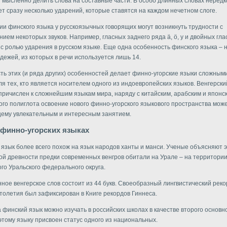
 мысленно делить слова на составные части. В особо длинных словах нередк
ет сразу несколько ударений, которые ставятся на каждом нечетном слоге.
ии финского языка у русскоязычных говорящих могут возникнуть трудности с
ием некоторых звуков. Например, гласных заднего ряда ä, ö, y и двойных гла
 с ролью ударения в русском языке. Еще одна особенность финского языка – 
адежей, из которых в речи используется лишь 14.
ть этих (и ряда других) особенностей делает финно-угорские языки сложными
ля тех, кто является носителем одного из индоевропейских языков. Венгерски
причислен к сложнейшим языкам мира, наряду с китайским, арабским и японс
ого полиглота освоение нового финно-угорского языкового пространства може
ему увлекательным и интересным занятием.
 финно-угорских языках
 язык более всего похож на язык народов ханты и манси. Ученые объясняют э
кой древности предки современных венгров обитали на Урале – на территори
го Уральского федерального округа.
ное венгерское слов состоит из 44 букв. Своеобразный лингвистический реко
толетия был зафиксирован в Книге рекордов Гиннеса.
а финский язык можно изучать в российских школах в качестве второго основно
этому языку присвоен статус одного из национальных.