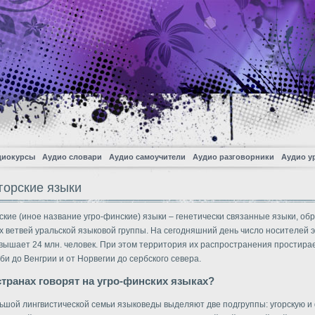
диокурсы
Аудио словари
Аудио самоучители
Аудио разговорники
Аудио у
горские языки
ские (иное название угро-финские) языки – генетически связанные языки, о
ух ветвей уральской языковой группы. На сегодняшний день число носителей 
вышает 24 млн. человек. При этом территория их распространения простира
би до Венгрии и от Норвегии до сербского севера.
странах говорят на угро-финских языках?
ьшой лингвистической семьи языковеды выделяют две подгруппы: угорскую и