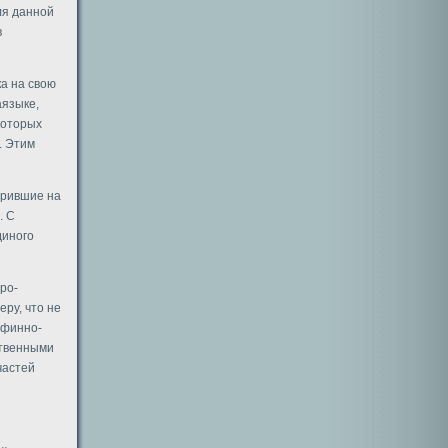
ля данной
в
ка на свою
аязыке,
которых
. Этим
орившие на
. С
диного
ро-
ру, что не
 финно-
ственными
частей