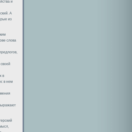
йства и
ский. А
орые из
ским
ове слова
предлогов,
 своей
х в
: в нем
имения
 выражают
герский
мысл,