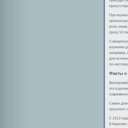
приходится
присутству
При изучен
произношен
роль схожа
сразу 16 п
Совокупнос
изучении д
например, 
для истинн
по-настоящ
Факты о
Венгерский
что в дале
современно
Самое длин
прошлого с
С 2013 год
В Карелии 