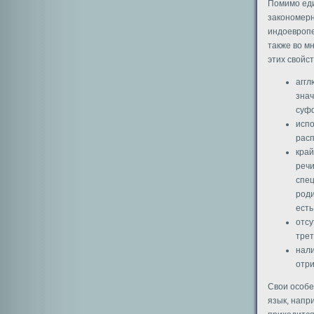
Помимо еди
закономерн
индоевропе
также во м
этих свойст
аггл
знач
суфф
испо
расп
край
речи
спе
роди
ест
отсу
трет
нали
отри
Свои особе
язык, напр