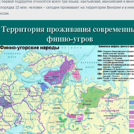
К первой подгруппе относятся всего три языка: хантыйский, мансийский и венг
 порядка 15 млн. человек – сегодня проживают на территории Венгрии и в не
оссии.