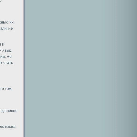
о
сных: их
наличие
 в
й язык,
ким. Но
т стать
то тем,
и
рд в конце
го языка.