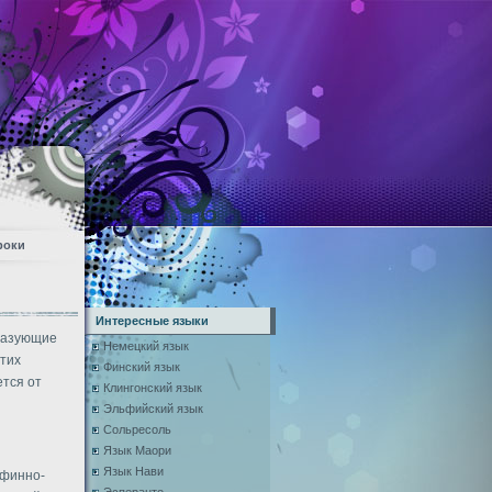
роки
Интересные языки
бразующие
Немецкий язык
этих
Финский язык
ется от
Клингонский язык
Эльфийский язык
Сольресоль
Язык Маори
Язык Нави
 финно-