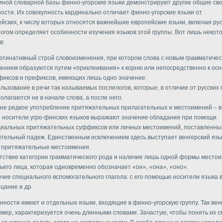
ной словарной базы финно-угорские языки демонстрируют другие общие сво
ости. Их совокупность кардинально отличает финно-угорские языки от
йских, к числу которых относятся важнейшие европейские языки, включая рус
ногом определяет особенности изучения языков этой группы. Вот лишь некот
в:
ютинативный строй словоизменения, при котором слова с новым грамматиче
ением образуются путем «приклеивания» к корню или непосредственно к осн
иксов и префиксов, имеющих лишь одно значение.
льзование в речи так называемых послелогов, которые, в отличие от русских 
олагаются не в начале слова, а после него.
не редкое употребление притяжательных прилагательных и местоимений – в
 носители угро-финских языков выражают значение обладания при помощи
циальных притяжательных суффиксов или личных местоимений, поставленны
тельный падеж. Единственным исключением здесь выступает венгерский язык
ь притяжательные местоимения.
тствие категории грамматического рода и наличие лишь одной формы место
ьего лица, которая одновременно обозначает «он», «она», «оно».
чие специального вспомогательного глагола: с его помощью носители языка
цание и др.
нности имеют и отдельные языки, входящие в финно-угорскую группу. Так вен
имер, характеризуется очень длинными словами. Зачастую, чтобы понять их с