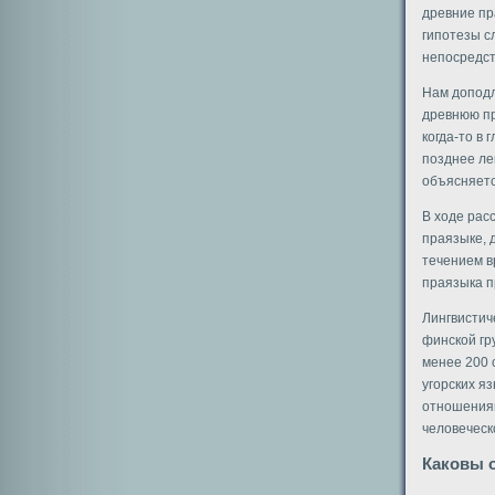
древние пр
гипотезы с
непосредст
Нам доподл
древнюю пр
когда-то в
позднее ле
объясняетс
В ходе рас
праязыке, 
течением в
праязыка п
Лингвистич
финской гр
менее 200 
угорских я
отношениям
человеческ
Каковы 