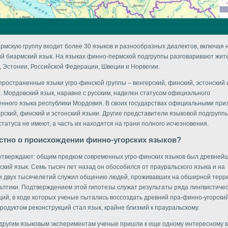
рмскую группу входит более 30 языков и разнообразных диалектов, включая 
й биармский язык. На языках финно-пермской подгруппы разговаривают жит
 Эстонии, Российской Федерации, Швеции и Норвегии.
ространенные языки угро-финской группы – венгерский, финский, эстонский 
. Мордовский язык, наравне с русским, наделен статусом официального
енного языка республики Мордовия. В своих государствах официальными пр
ерский, финский и эстонский языки. Другие представители языковой подгрупп
статуса не имеют, а часть их находятся на грани полного исчезновения.
естно о происхождении финно-угорских языков?
утверждают: общим предком современных угро-финских языков был древней
ский язык. Семь тысяч лет назад он обособился от прауральского языка и на
 двух тысячелетий служил общению людей, проживавших на обширной терри
алтики. Подтверждением этой гипотезы служат результаты ряда лингвистиче
ций, в ходе которых ученые пытались воссоздать древний пра-финно-угорский
родуктом реконструкций стал язык, крайне близкий к прауральскому.
другим языковым экспериментам ученые пришли к еще одному интересному в