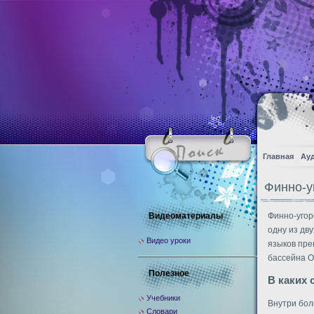
Главная
Ау
Финно-у
Видеоматериалы
Финно-угор
одну из дв
Видео уроки
языков пре
бассейна О
Полезное
В каких 
Учебники
Внутри бол
Словари