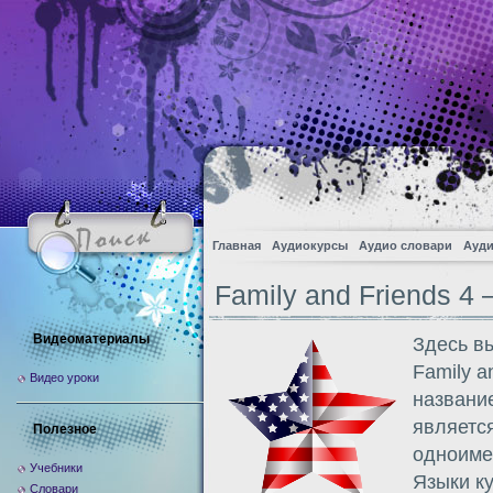
Главная
Аудиокурсы
Аудио словари
Ауди
Family and Friends 4
Видеоматериалы
Здесь в
Family a
Видео уроки
название
являетс
Полезное
одноиме
Учебники
Языки ку
Словари