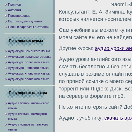
Naomi Si
Прописи
Алфавит
Консультант: Е. А. Зимина. К
Произношение
которых является носителем
Карточки для изучения
Цены и зарплаты в странах
Сам учебник вы можете купит
моем сайте вы его не найдет
Популярные курсы
Другие курсы:
аудио уроки а
Аудиокурс немецкого языка
Аудиокурс испанского языка
Аудио уроки английского язы
Аудиокурс польского языка
скачать бесплатно и без рег
Аудиокурс чешского языка
слушать в режиме онлайн по
Аудиокурс японского языка
Аудиокурс арабского языка
по прямой ссылке с моего сер
торрент или Яндекс Диск. Вс
Популярные словари
на сервер в формате mp3.
Аудио словарь английского
Не хотите потерять сайт? Доб
языка
Аудио словарь немецкого
Аудио к учебнику:
скачать ар
языка
Аудио словарь испанского
языка