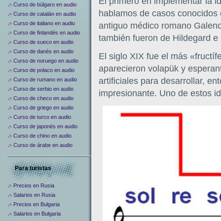
El primero en implementar la id
Curso de búlgaro en audio
hablamos de casos conocidos de
Curso de catalán en audio
Curso de italiano en audio
antiguo médico romano Galeno e
Curso de finlandés en audio
también fueron de Hildegard e
Curso de sueco en audio
Curso de danés en audio
El siglo XIX fue el más «fruct
Curso de noruego en audio
aparecieron volapük y esperant
Curso de polaco en audio
artificiales para desarrollar, 
Curso de rumano en audio
Curso de serbio en audio
impresionante. Uno de estos id
Curso de checo en audio
Curso de griego en audio
Curso de turco en audio
Curso de japonés en audio
Curso de chino en audio
Curso de árabe en audio
Para turistas
Precios en Rusia
Salarios en Rusia
Precios en Bulgaria
Salarios en Bulgaria