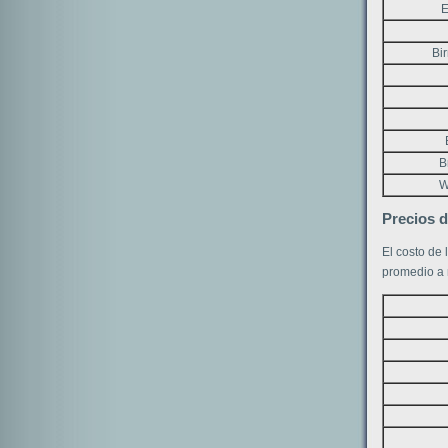
E
Bi
B
W
Precios d
El costo de
promedio a n