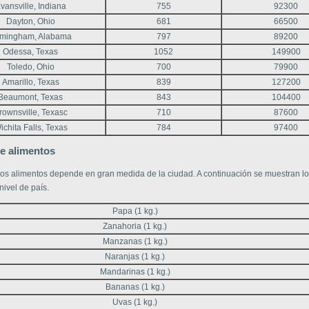
vansville, Indiana
755
92300
Dayton, Ohio
681
66500
rmingham, Alabama
797
89200
Odessa, Texas
1052
149900
Toledo, Ohio
700
79900
Amarillo, Texas
839
127200
Beaumont, Texas
843
104400
rownsville, Texasс
710
87600
ichita Falls, Texas
784
97400
e alimentos
 los alimentos depende en gran medida de la ciudad. A continuación se muestran lo
ivel de país.
Papa (1 kg.)
Zanahoria (1 kg.)
Manzanas (1 kg.)
Naranjas (1 kg.)
Mandarinas (1 kg.)
Bananas (1 kg.)
Uvas (1 kg.)