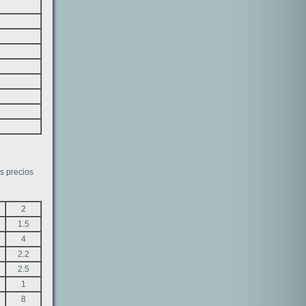
s precios
2
1.5
4
2.2
2.5
1
8