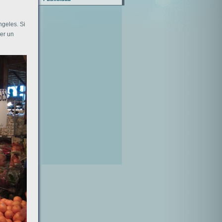
ngeles. Si
er un