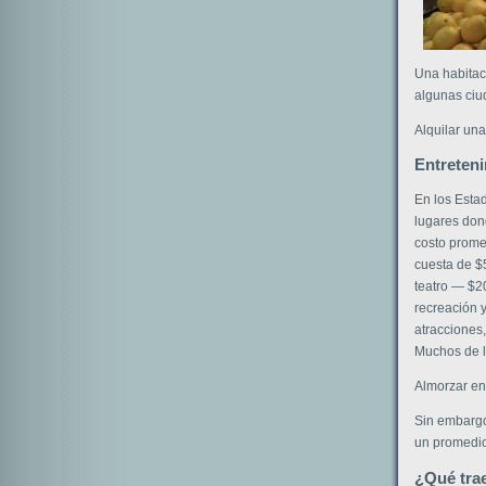
Una habitaci
algunas ciud
Alquilar una
Entreten
En los Esta
lugares dond
costo promed
cuesta de $
teatro — $2
recreación 
atracciones
Muchos de l
Almorzar en
Sin embargo
un promedio
¿Qué tra