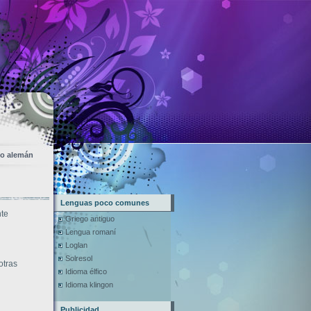
to alemán
Lenguas poco comunes
nte
Griego antiguo
Lengua romaní
Loglan
Solresol
otras
Idioma élfico
Idioma klingon
Publicidad