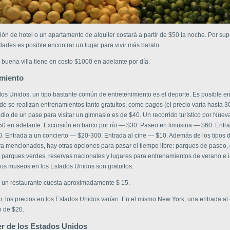
ón de hotel o un apartamento de alquiler costará a partir de $50 la noche. Por sup
ades es posible encontrar un lugar para vivir más barato.
 buena villa tiene en costo $1000 en adelante por día.
imiento
dos Unidos, un tipo bastante común de entretenimiento es el deporte. Es posible e
e se realizan entrenamientos tanto gratuitos, como pagos (el precio varía hasta 30
io de un pase para visitar un gimnasio es de $40. Un recorrido turístico por Nuev
50 en adelante. Excursión en barco por río — $30. Paseo en limusina — $60. Entr
0. Entrada a un concierto — $20-300. Entrada al cine — $10. Además de los tipos 
ya mencionados, hay otras opciones para pasar el tiempo libre: parques de paseo,
, parques verdes, reservas nacionales y lugares para entrenamientos de verano e i
os museos en los Estados Unidos son gratuitos.
 un restaurante cuesta aproximadamente $ 15.
, los precios en los Estados Unidos varían. En el mismo New York, una entrada al 
 de $20.
er de los Estados Unidos