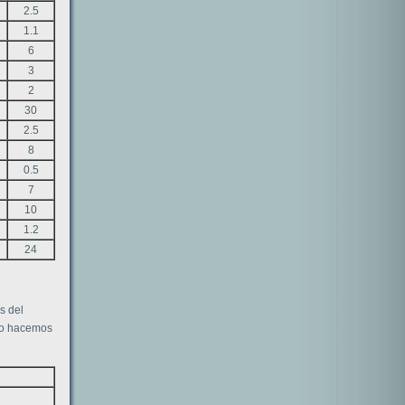
2.5
1.1
6
3
2
30
2.5
8
0.5
7
10
1.2
24
s del
 no hacemos