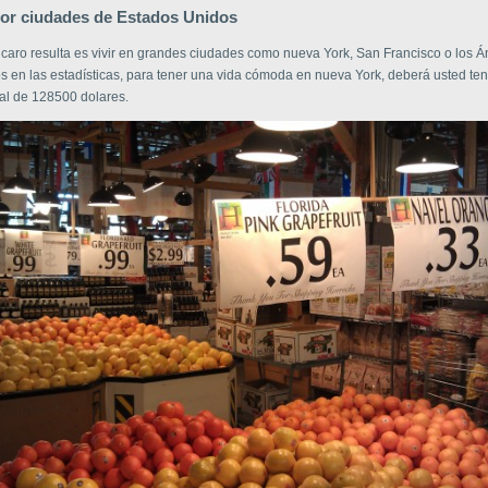
por ciudades de Estados Unidos
caro resulta es vivir en grandes ciudades como nueva York, San Francisco o los Á
 en las estadísticas, para tener una vida cómoda en nueva York, deberá usted ten
al de 128500 dolares.