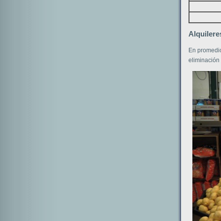
Alquilere
En promedio,
eliminación