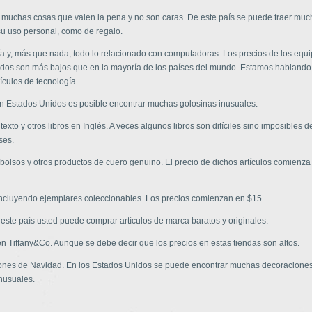
muchas cosas que valen la pena y no son caras. De este país se puede traer mu
su uso personal, como de regalo.
ía y, más que nada, todo lo relacionado con computadoras. Los precios de los equi
dos son más bajos que en la mayoría de los países del mundo. Estamos hablando
tículos de tecnología.
En Estados Unidos es posible encontrar muchas golosinas inusuales.
 texto y otros libros en Inglés. A veces algunos libros son difíciles sino imposibles 
ses.
 bolsos y otros productos de cuero genuino. El precio de dichos artículos comienza 
incluyendo ejemplares coleccionables. Los precios comienzan en $15.
este país usted puede comprar artículos de marca baratos y originales.
en Tiffany&Co. Aunque se debe decir que los precios en estas tiendas son altos.
ones de Navidad. En los Estados Unidos se puede encontrar muchas decoracione
nusuales.