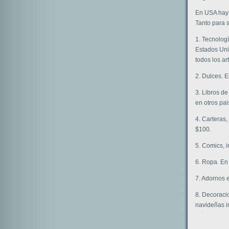
En USA hay 
Tanto para 
1. Tecnolog
Estados Uni
todos los ar
2. Dulces. 
3. Libros de
en otros pai
4. Carteras,
$100.
5. Comics, 
6. Ropa. En 
7. Adornos 
8. Decoraci
navideñas i