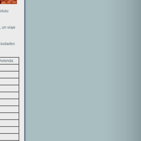
olulu
, un viaje
 ciudades
vivienda