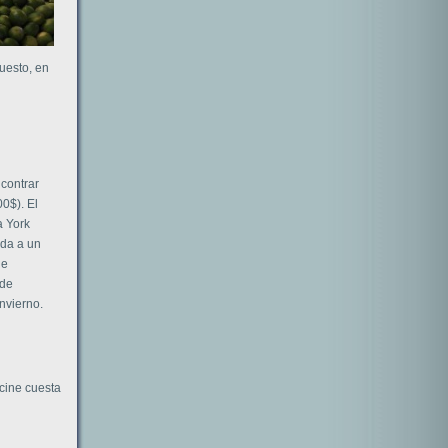
uesto, en
ncontrar
0$). El
a York
ada a un
de
 de
nvierno.
cine cuesta