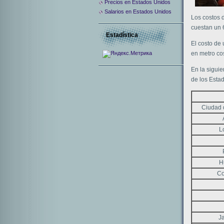
Precios en Estados Unidos
Salarios en Estados Unidos
Los costos 
cuestan un 
Estadística
El costo de 
en metro co
En la siguie
de los Esta
Ciudad 
L
H
Co
Ja