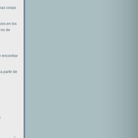
chas cosas
pos en los
 no de
de encontrar
a partir de
s