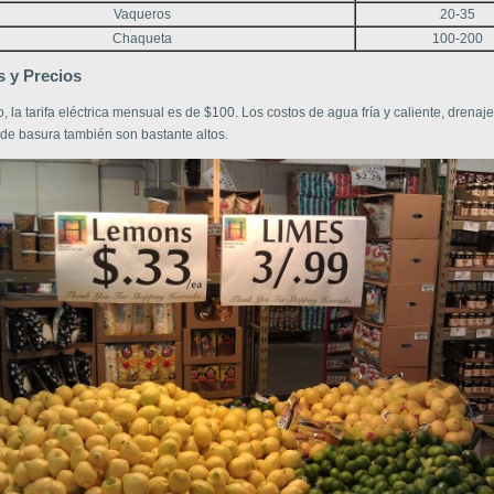
Vaqueros
20-35
Chaqueta
100-200
s y Precios
 la tarifa eléctrica mensual es de $100. Los costos de agua fría y caliente, drenaje
 de basura también son bastante altos.