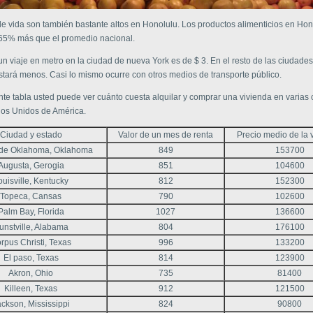
de vida son también bastante altos en Honolulu. Los productos alimenticios en Hon
65% más que el promedio nacional.
un viaje en metro en la ciudad de nueva York es de $ 3. En el resto de las ciudades
stará menos. Casi lo mismo ocurre con otros medios de transporte público.
nte tabla usted puede ver cuánto cuesta alquilar y comprar una vivienda en varias
dos Unidos de América.
Ciudad y estado
Valor de un mes de renta
Precio medio de la 
de Oklahoma, Oklahoma
849
153700
Augusta, Gerogia
851
104600
ouisville, Kentucky
812
152300
Topeca, Cansas
790
102600
Palm Bay, Florida
1027
136600
unstville, Alabama
804
176100
rpus Christi, Texas
996
133200
El paso, Texas
814
123900
Akron, Ohio
735
81400
Killeen, Texas
912
121500
ckson, Mississippi
824
90800