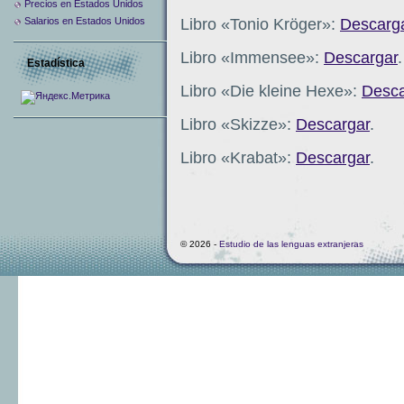
Precios en Estados Unidos
Libro «Tonio Kröger»:
Descarg
Salarios en Estados Unidos
Libro «Immensee»:
Descargar
.
Estadística
Libro «Die kleine Hexe»:
Desca
Libro «Skizze»:
Descargar
.
Libro «Krabat»:
Descargar
.
© 2026 -
Estudio de las lenguas extranjeras