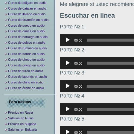
Curso de búlgaro en audio
Me alegraré si usted recomiend
Curso de catalán en audio
Escuchar en línea
Curso de italiano en audio
Curso de finlandés en audio
Parte № 1
Curso de sueco en audio
Curso de danés en audio
Аудиоплеер
Curso de noruego en audio
00:00
Curso de polaco en audio
Curso de rumano en audio
Parte № 2
Curso de serbio en audio
Аудиоплеер
Curso de checo en audio
00:00
Curso de griego en audio
Curso de turco en audio
Parte № 3
Curso de japonés en audio
Curso de chino en audio
Аудиоплеер
00:00
Curso de árabe en audio
Parte № 4
Para turistas
Аудиоплеер
00:00
Precios en Rusia
Parte № 5
Salarios en Rusia
Precios en Bulgaria
Аудиоплеер
Salarios en Bulgaria
00:00