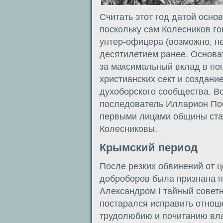
Считать этот год датой осно
поскольку сам Колесников го
унтер-офицера (возможно, н
десятилетием ранее. Основа
за максимальный вклад в по
христианских сект и создани
духоборского сообщества. В
последователь Илларион По
первыми лицами общины стал
Колесниковы.
Крымский период
После резких обвинений от 
доброборов была признана п
Александром I тайный советн
постарался исправить отнош
трудолюбию и почитанию влас