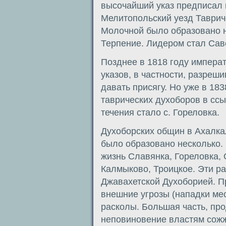
высочайший указ предписал
Мелитопольский уезд Тавриче
Молочной было образовано н
Терпение. Лидером стал Сав
Позднее в 1818 году императ
указов, в частности, разреш
давать присягу. Но уже в 183
таврических духоборов в ссыл
течения стало с. Гореловка.
Духоборских общин в Ахалка
было образовано несколько.
жизнь Славянка, Гореловка, 
Калмыково, Троицкое. Эти ра
Джавахетской Духоборией. П
внешние угрозы (нападки мес
расколы. Большая часть, пр
неповиновение властям сож