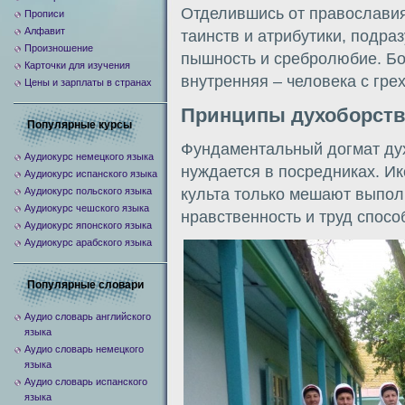
Отделившись от православия
Прописи
Алфавит
таинств и атрибутики, подр
Произношение
пышность и сребролюбие. Бо
Карточки для изучения
внутренняя – человека с гре
Цены и зарплаты в странах
Принципы духоборств
Популярные курсы
Фундаментальный догмат дух
Аудиокурс немецкого языка
нуждается в посредниках. И
Аудиокурс испанского языка
культа только мешают выпо
Аудиокурс польского языка
Аудиокурс чешского языка
нравственность и труд спосо
Аудиокурс японского языка
Аудиокурс арабского языка
Популярные словари
Аудио словарь английского
языка
Аудио словарь немецкого
языка
Аудио словарь испанского
языка