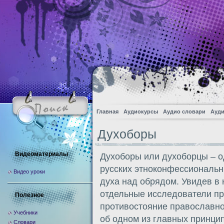
Главная
Аудиокурсы
Аудио словари
Ауди
Духоборы
Видеоматериалы
Духоборы или духоборцы – о
русских этноконфессиональн
Видео уроки
духа над обрядом. Увидев в 
отдельные исследователи п
Полезное
противостояние православно
Учебники
об одном из главных принци
Словари