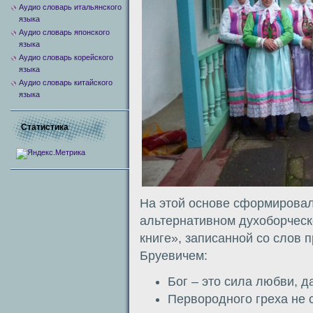
Аудио словарь итальянского
языка
Аудио словарь японского
языка
Аудио словарь корейского
языка
Аудио словарь китайского
языка
Статистика
На этой основе сформировал
альтернативном духоборческ
книге», записанной со слов 
Бруевичем:
Бог – это сила любви, 
Первородного греха не с