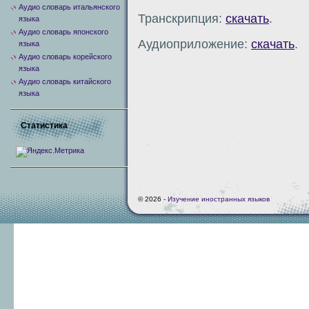
Аудио словарь итальянского
Транскрипция:
скачать
.
языка
Аудио словарь японского
Аудиоприложение:
скачать
.
языка
Аудио словарь корейского
языка
Аудио словарь китайского
языка
Статистика
© 2026 -
Изучение иностранных языков