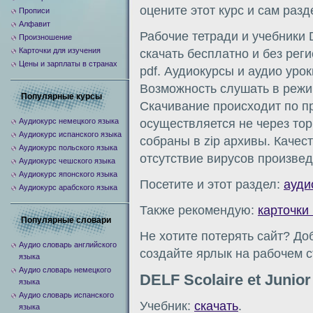
оцените этот курс и сам разд
Прописи
Алфавит
Рабочие тетради и учебники D
Произношение
Карточки для изучения
скачать бесплатно и без рег
Цены и зарплаты в странах
pdf. Аудиокурсы и аудио уро
Возможность слушать в режи
Популярные курсы
Скачивание происходит по пр
Аудиокурс немецкого языка
осуществляется не через то
Аудиокурс испанского языка
собраны в zip архивы. Качес
Аудиокурс польского языка
отсутствие вирусов произвед
Аудиокурс чешского языка
Аудиокурс японского языка
Посетите и этот раздел:
ауди
Аудиокурс арабского языка
Также рекомендую:
карточки
Популярные словари
Не хотите потерять сайт? До
Аудио словарь английского
создайте ярлык на рабочем с
языка
Аудио словарь немецкого
DELF Scolaire et Junior
языка
Аудио словарь испанского
Учебник:
скачать
.
языка