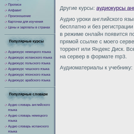
Прописи
Другие курсы:
аудиокурсы ан
Алфавит
Произношение
Аудио уроки английского язык
Карточки для изучения
бесплатно и без регистраци
Цены и зарплаты в странах
в режиме онлайн появится п
прямой ссылке с моего сервер
Популярные курсы
торрент или Яндекс Диск. Вс
Аудиокурс немецкого языка
на сервер в формате mp3.
Аудиокурс испанского языка
Аудиокурс польского языка
Аудиоматериалы к учебнику:
Аудиокурс чешского языка
Аудиокурс японского языка
Аудиокурс арабского языка
Популярные словари
Аудио словарь английского
языка
Аудио словарь немецкого
языка
Аудио словарь испанского
языка