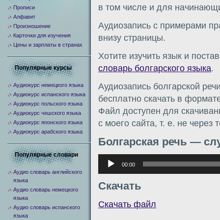
в том числе и для начинающи
Прописи
Алфавит
Аудиозапись с примерами пр
Произношение
Карточки для изучения
внизу страницы.
Цены и зарплаты в странах
Хотите изучить язык и пост
словарь болгарского языка
.
Популярные курсы
Аудиозапись болгарской реч
Аудиокурс немецкого языка
Аудиокурс испанского языка
бесплатно скачать в формате
Аудиокурс польского языка
Файл доступен для скачиван
Аудиокурс чешского языка
с моего сайта, т. е. не через
Аудиокурс японского языка
Аудиокурс арабского языка
Болгарская речь — сл
Популярные словари
Аудиоплеер
00:00
Аудио словарь английского
языка
Скачать
Аудио словарь немецкого
языка
Скачать файл
Аудио словарь испанского
языка