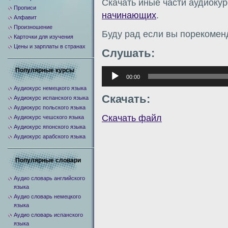
Скачать иные части аудиоку
Прописи
начинающих
.
Алфавит
Произношение
Буду рад если вы порекомен
Карточки для изучения
Цены и зарплаты в странах
Слушать:
Популярные курсы
Аудиоплеер
00:00
Аудиокурс немецкого языка
Скачать:
Аудиокурс испанского языка
Аудиокурс польского языка
Скачать файл
Аудиокурс чешского языка
Аудиокурс японского языка
Аудиокурс арабского языка
Популярные словари
Аудио словарь английского
языка
Аудио словарь немецкого
языка
Аудио словарь испанского
языка