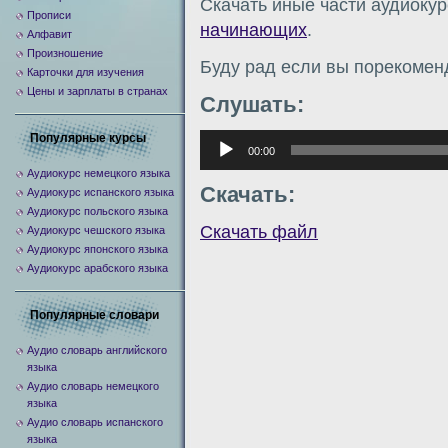
Скачать иные части аудиоку
Прописи
начинающих
.
Алфавит
Произношение
Буду рад если вы порекомен
Карточки для изучения
Цены и зарплаты в странах
Слушать:
Популярные курсы
Аудиоплеер
00:00
Аудиокурс немецкого языка
Скачать:
Аудиокурс испанского языка
Аудиокурс польского языка
Скачать файл
Аудиокурс чешского языка
Аудиокурс японского языка
Аудиокурс арабского языка
Популярные словари
Аудио словарь английского
языка
Аудио словарь немецкого
языка
Аудио словарь испанского
языка