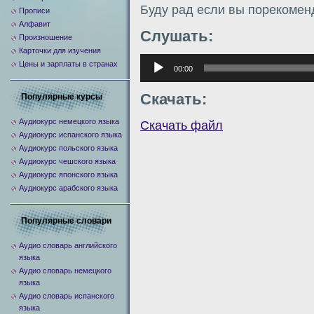
Буду рад если вы порекомен
Прописи
Алфавит
Слушать:
Произношение
Карточки для изучения
Аудиоплеер
Цены и зарплаты в странах
00:00
Скачать:
Популярные курсы
Аудиокурс немецкого языка
Скачать файл
Аудиокурс испанского языка
Аудиокурс польского языка
Аудиокурс чешского языка
Аудиокурс японского языка
Аудиокурс арабского языка
Популярные словари
Аудио словарь английского
языка
Аудио словарь немецкого
языка
Аудио словарь испанского
языка