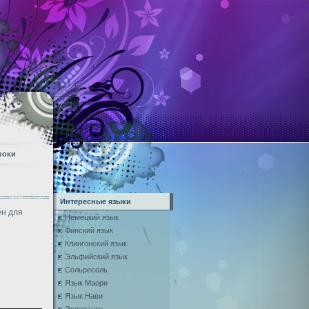
роки
Интересные языки
ен для
Немецкий язык
Финский язык
Клингонский язык
Эльфийский язык
Сольресоль
Язык Маори
Язык Нави