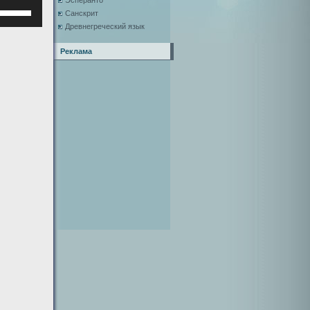
Эсперанто
Используйте
Санскрит
клавиши
Древнегреческий язык
верх/
низ,
Реклама
чтобы
увеличить
или
уменьшить
ромкость.