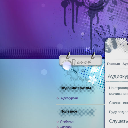
Главная
Ау
Аудиоку
Видеоматериалы
На страниц
скачивания
Видео уроки
Скачать ин
Полезное
Буду рад е
Слушать
Учебники
Словари