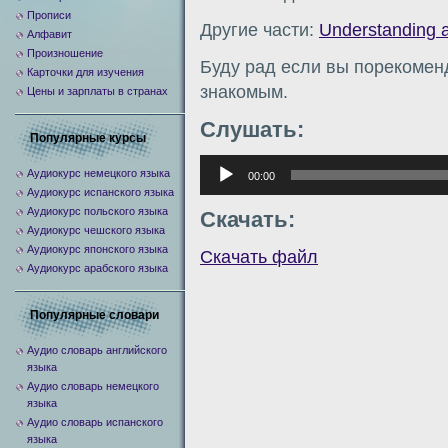
Прописи
Другие части:
Understanding 
Алфавит
Произношение
Буду рад если вы порекомен
Карточки для изучения
знакомым.
Цены и зарплаты в странах
Слушать:
Популярные курсы
Аудиоплеер
Аудиокурс немецкого языка
00:00
Аудиокурс испанского языка
Аудиокурс польского языка
Скачать:
Аудиокурс чешского языка
Аудиокурс японского языка
Скачать файл
Аудиокурс арабского языка
Популярные словари
Аудио словарь английского
языка
Аудио словарь немецкого
языка
Аудио словарь испанского
языка