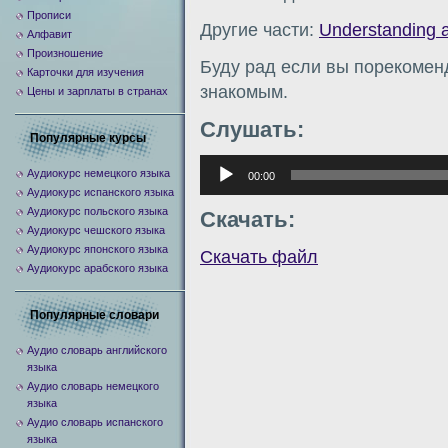
Прописи
Другие части:
Understanding 
Алфавит
Произношение
Буду рад если вы порекомен
Карточки для изучения
знакомым.
Цены и зарплаты в странах
Слушать:
Популярные курсы
Аудиоплеер
Аудиокурс немецкого языка
00:00
Аудиокурс испанского языка
Аудиокурс польского языка
Скачать:
Аудиокурс чешского языка
Аудиокурс японского языка
Скачать файл
Аудиокурс арабского языка
Популярные словари
Аудио словарь английского
языка
Аудио словарь немецкого
языка
Аудио словарь испанского
языка