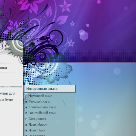
роки
Интересные языки
тупен для
Немецкий язык
ам будет
Финский язык
Клингонский язык
Эльфийский язык
Сольресоль
Язык Маори
Язык Нави