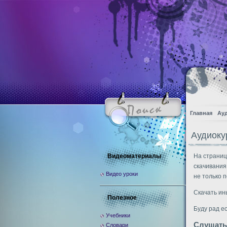
Главная
Ау
Аудиоку
Видеоматериалы
На страниц
скачивания
Видео уроки
не только п
Скачать ин
Полезное
Буду рад е
Учебники
Слушать
Словари