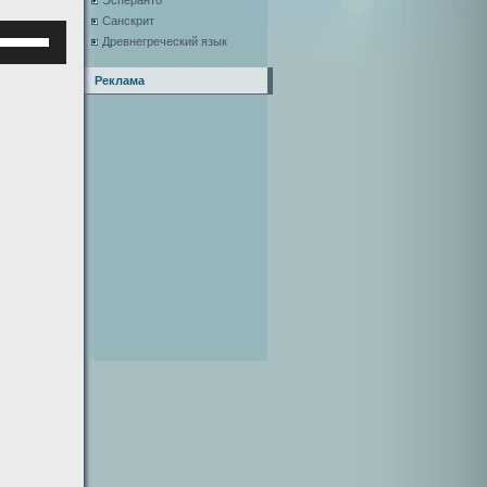
Эсперанто
Санскрит
Используйте
Древнегреческий язык
клавиши
верх/
Реклама
низ,
чтобы
увеличить
или
уменьшить
ромкость.