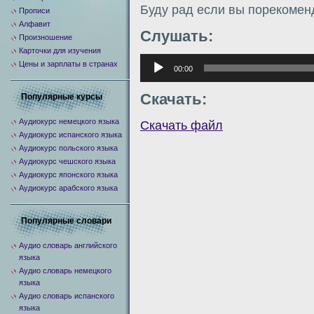
Буду рад если вы порекомен
Прописи
Алфавит
Слушать:
Произношение
Карточки для изучения
Аудиоплеер
Цены и зарплаты в странах
00:00
Скачать:
Популярные курсы
Аудиокурс немецкого языка
Скачать файл
Аудиокурс испанского языка
Аудиокурс польского языка
Аудиокурс чешского языка
Аудиокурс японского языка
Аудиокурс арабского языка
Популярные словари
Аудио словарь английского
языка
Аудио словарь немецкого
языка
Аудио словарь испанского
языка