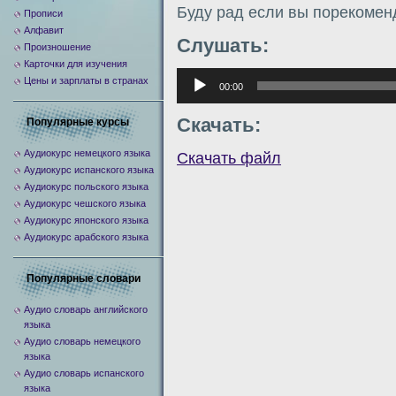
Буду рад если вы порекомен
Прописи
Алфавит
Слушать:
Произношение
Карточки для изучения
Аудиоплеер
Цены и зарплаты в странах
00:00
Скачать:
Популярные курсы
Аудиокурс немецкого языка
Скачать файл
Аудиокурс испанского языка
Аудиокурс польского языка
Аудиокурс чешского языка
Аудиокурс японского языка
Аудиокурс арабского языка
Популярные словари
Аудио словарь английского
языка
Аудио словарь немецкого
языка
Аудио словарь испанского
языка