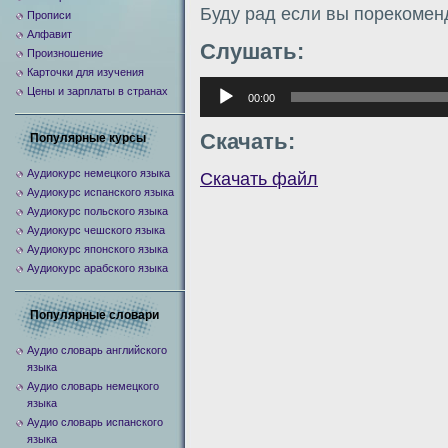
Буду рад если вы порекомен
Прописи
Алфавит
Слушать:
Произношение
Карточки для изучения
Аудиоплеер
Цены и зарплаты в странах
00:00
Скачать:
Популярные курсы
Аудиокурс немецкого языка
Скачать файл
Аудиокурс испанского языка
Аудиокурс польского языка
Аудиокурс чешского языка
Аудиокурс японского языка
Аудиокурс арабского языка
Популярные словари
Аудио словарь английского
языка
Аудио словарь немецкого
языка
Аудио словарь испанского
языка