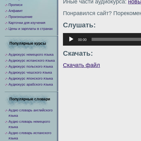
Иные части аудиокурса:
новы
Прописи
Алфавит
Понравился сайт? Порекомен
Произношение
Карточки для изучения
Слушать:
Цены и зарплаты в странах
Аудиоплеер
00:00
Популярные курсы
Скачать:
Аудиокурс немецкого языка
Аудиокурс испанского языка
Скачать файл
Аудиокурс польского языка
Аудиокурс чешского языка
Аудиокурс японского языка
Аудиокурс арабского языка
Популярные словари
Аудио словарь английского
языка
Аудио словарь немецкого
языка
Аудио словарь испанского
языка