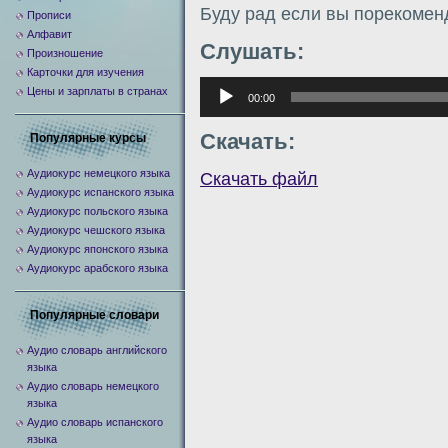
Буду рад если вы порекомен
Прописи
Алфавит
Слушать:
Произношение
Карточки для изучения
Аудиоплеер
Цены и зарплаты в странах
00:00
Скачать:
Популярные курсы
Аудиокурс немецкого языка
Скачать файл
Аудиокурс испанского языка
Аудиокурс польского языка
Аудиокурс чешского языка
Аудиокурс японского языка
Аудиокурс арабского языка
Популярные словари
Аудио словарь английского
языка
Аудио словарь немецкого
языка
Аудио словарь испанского
языка