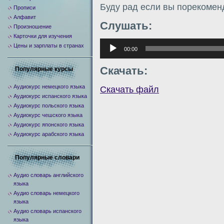
Буду рад если вы порекомен
Прописи
Алфавит
Слушать:
Произношение
Карточки для изучения
Аудиоплеер
Цены и зарплаты в странах
00:00
Скачать:
Популярные курсы
Аудиокурс немецкого языка
Скачать файл
Аудиокурс испанского языка
Аудиокурс польского языка
Аудиокурс чешского языка
Аудиокурс японского языка
Аудиокурс арабского языка
Популярные словари
Аудио словарь английского
языка
Аудио словарь немецкого
языка
Аудио словарь испанского
языка