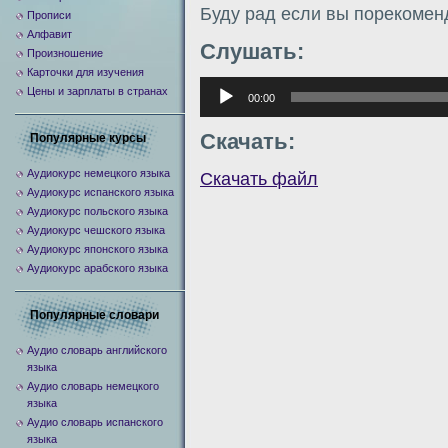
Буду рад если вы порекомен
Прописи
Алфавит
Слушать:
Произношение
Карточки для изучения
Аудиоплеер
Цены и зарплаты в странах
00:00
Скачать:
Популярные курсы
Аудиокурс немецкого языка
Скачать файл
Аудиокурс испанского языка
Аудиокурс польского языка
Аудиокурс чешского языка
Аудиокурс японского языка
Аудиокурс арабского языка
Популярные словари
Аудио словарь английского
языка
Аудио словарь немецкого
языка
Аудио словарь испанского
языка