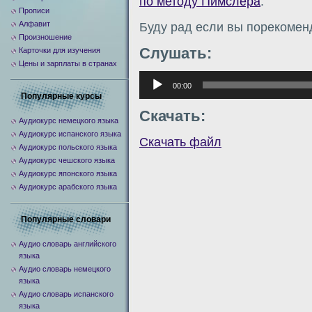
по методу Пимслера
.
Прописи
Алфавит
Буду рад если вы порекомен
Произношение
Слушать:
Карточки для изучения
Цены и зарплаты в странах
Аудиоплеер
00:00
Популярные курсы
Скачать:
Аудиокурс немецкого языка
Аудиокурс испанского языка
Скачать файл
Аудиокурс польского языка
Аудиокурс чешского языка
Аудиокурс японского языка
Аудиокурс арабского языка
Популярные словари
Аудио словарь английского
языка
Аудио словарь немецкого
языка
Аудио словарь испанского
языка