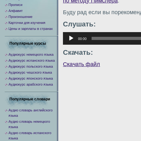
по методу Пимслера
.
Прописи
Алфавит
Буду рад если вы порекомен
Произношение
Слушать:
Карточки для изучения
Цены и зарплаты в странах
Аудиоплеер
00:00
Популярные курсы
Скачать:
Аудиокурс немецкого языка
Аудиокурс испанского языка
Скачать файл
Аудиокурс польского языка
Аудиокурс чешского языка
Аудиокурс японского языка
Аудиокурс арабского языка
Популярные словари
Аудио словарь английского
языка
Аудио словарь немецкого
языка
Аудио словарь испанского
языка