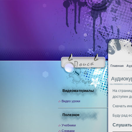
Главная
Ау
Аудиоку
Видеоматериалы
На страниц
доступен д
Видео уроки
Скачать ин
Полезное
Буду рад е
Слушать
Учебники
Словари