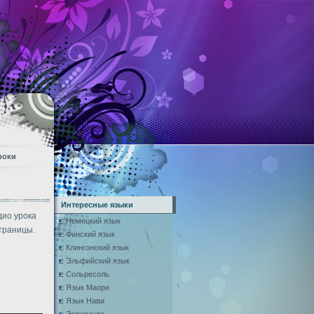
роки
Интересные языки
дио урока
Немецкий язык
траницы.
Финский язык
Клингонский язык
Эльфийский язык
Сольресоль
Язык Маори
Язык Нави