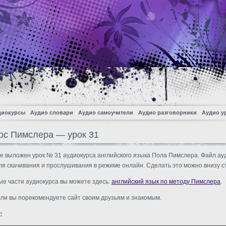
диокурсы
Аудио словари
Аудио самоучители
Аудио разговорники
Аудио у
рс Пимслера — урок 31
е выложен урок № 31 аудиокурса английского языка Пола Пимслера. Файл ау
ля скачивания и прослушивания в режиме онлайн. Сделать это можно внизу с
ые части аудиокурса вы можете здесь:
английский язык по методу Пимслера
.
сли вы порекомендуете сайт своим друзьям и знакомым.
: