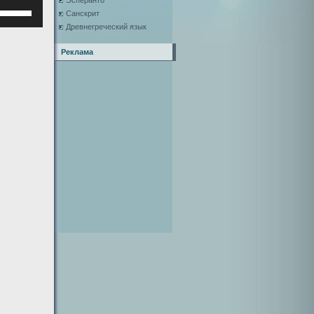
Эсперанто
Используйте
Санскрит
клавиши
Древнегреческий язык
верх/
низ,
Реклама
чтобы
увеличить
или
уменьшить
ромкость.