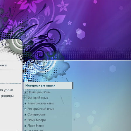
роки
Интересные языки
ио урока
Немецкий язык
траницы.
Финский язык
Клингонский язык
Эльфийский язык
Сольресоль
Язык Маори
Язык Нави