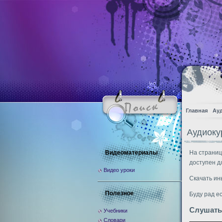
Главная
Ау
Аудиоку
Видеоматериалы
На страниц
доступен д
Видео уроки
Скачать ин
Полезное
Буду рад е
Слушать
Учебники
Словари