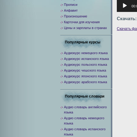
Аудиоплее
Прописи
00:
Алфавит
Произношение
Скачать:
Карточки для изучения
Цены и зарплаты в странах
Скачать ф
Популярные курсы
Аудиокурс немецкого языка
Аудиокурс испанского языка
Аудиокурс польского языка
Аудиокурс чешского языка
Аудиокурс японского языка
Аудиокурс арабского языка
Популярные словари
Аудио словарь английского
языка
Аудио словарь немецкого
языка
Аудио словарь испанского
языка