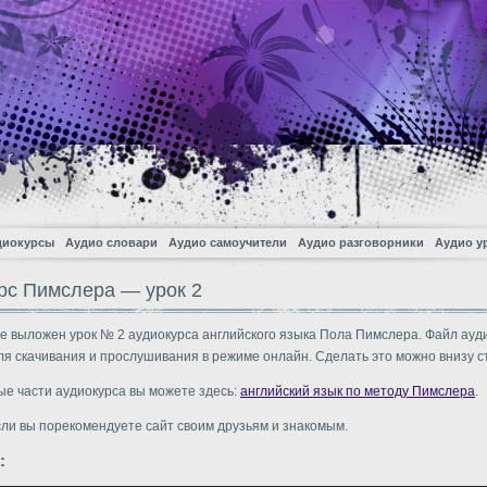
диокурсы
Аудио словари
Аудио самоучители
Аудио разговорники
Аудио у
рс Пимслера — урок 2
е выложен урок № 2 аудиокурса английского языка Пола Пимслера. Файл ауд
ля скачивания и прослушивания в режиме онлайн. Сделать это можно внизу с
ые части аудиокурса вы можете здесь:
английский язык по методу Пимслера
.
сли вы порекомендуете сайт своим друзьям и знакомым.
: