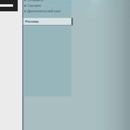
Эсперанто
Используйте
Санскрит
клавиши
Древнегреческий язык
верх/
низ,
Реклама
чтобы
увеличить
или
уменьшить
ромкость.