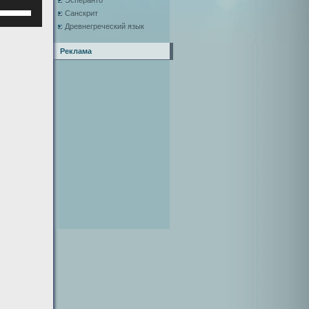
Эсперанто
Используйте
Санскрит
клавиши
Древнегреческий язык
верх/
низ,
Реклама
чтобы
увеличить
или
уменьшить
ромкость.