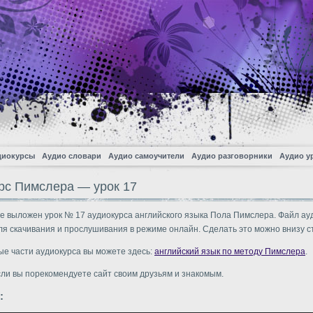
диокурсы
Аудио словари
Аудио самоучители
Аудио разговорники
Аудио у
рс Пимслера — урок 17
е выложен урок № 17 аудиокурса английского языка Пола Пимслера. Файл ау
ля скачивания и прослушивания в режиме онлайн. Сделать это можно внизу с
ые части аудиокурса вы можете здесь:
английский язык по методу Пимслера
.
сли вы порекомендуете сайт своим друзьям и знакомым.
: