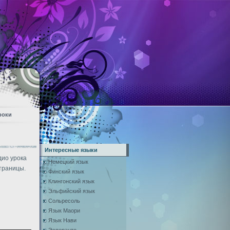
роки
Интересные языки
дио урока
Немецкий язык
траницы.
Финский язык
Клингонский язык
Эльфийский язык
Сольресоль
Язык Маори
Язык Нави