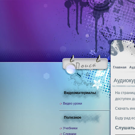
Главная
Ау
Аудиоку
Видеоматериалы
На страниц
доступен д
Видео уроки
Скачать ин
Полезное
Буду рад е
Слушать
Учебники
Словари