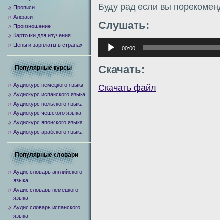
Буду рад если вы порекомен
Прописи
Алфавит
Слушать:
Произношение
Карточки для изучения
Аудиоплеер
Цены и зарплаты в странах
00:00
Скачать:
Популярные курсы
Аудиокурс немецкого языка
Скачать файл
Аудиокурс испанского языка
Аудиокурс польского языка
Аудиокурс чешского языка
Аудиокурс японского языка
Аудиокурс арабского языка
Популярные словари
Аудио словарь английского
языка
Аудио словарь немецкого
языка
Аудио словарь испанского
языка