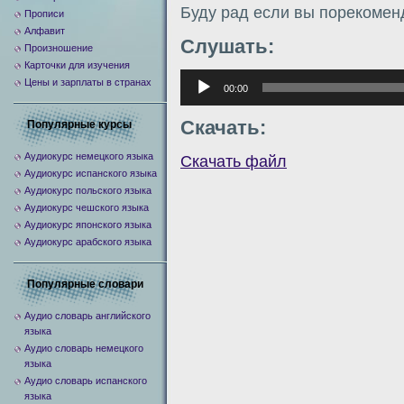
Буду рад если вы порекомен
Прописи
Алфавит
Слушать:
Произношение
Карточки для изучения
Аудиоплеер
Цены и зарплаты в странах
00:00
Скачать:
Популярные курсы
Аудиокурс немецкого языка
Скачать файл
Аудиокурс испанского языка
Аудиокурс польского языка
Аудиокурс чешского языка
Аудиокурс японского языка
Аудиокурс арабского языка
Популярные словари
Аудио словарь английского
языка
Аудио словарь немецкого
языка
Аудио словарь испанского
языка