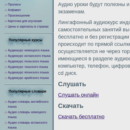
Аудио уроки будут полезны и
Прописи
Алфавит
экзаменам.
Произношение
Карточки для изучения
Лингафонный аудиокурс индо
Цены и зарплаты в странах
самостоятельных занятий вы
бесплатно и без регистраци
Популярные курсы
происходит по прямой ссылке 
Аудиокурс немецкого языка
осуществляется не через тор
Аудиокурс испанского языка
имеющиеся в разделе аудио
Аудиокурс польского языка
компьютер, телефон, цифрово
Аудиокурс чешского языка
cd диск.
Аудиокурс японского языка
Аудиокурс арабского языка
Слушать
Популярные словари
Слушать онлайн
Аудио словарь английского
Скачать
языка
Аудио словарь немецкого
Скачать бесплатно
языка
Аудио словарь испанского
языка