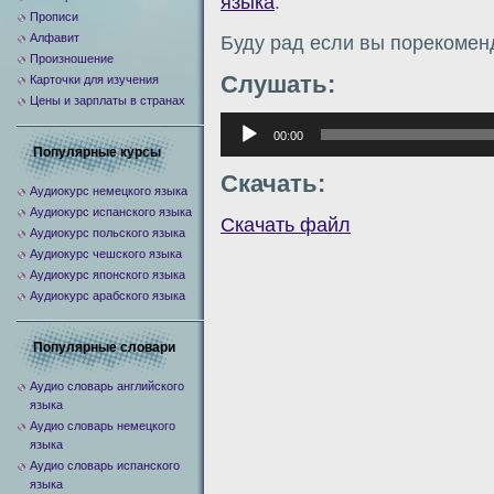
языка
.
Прописи
Алфавит
Буду рад если вы порекомен
Произношение
Слушать:
Карточки для изучения
Цены и зарплаты в странах
Аудиоплеер
00:00
Популярные курсы
Скачать:
Аудиокурс немецкого языка
Аудиокурс испанского языка
Скачать файл
Аудиокурс польского языка
Аудиокурс чешского языка
Аудиокурс японского языка
Аудиокурс арабского языка
Популярные словари
Аудио словарь английского
языка
Аудио словарь немецкого
языка
Аудио словарь испанского
языка