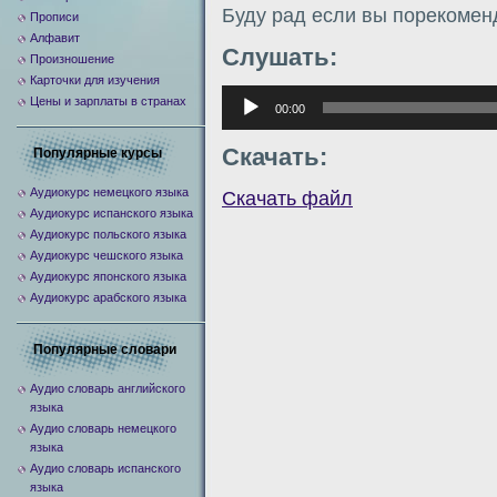
Буду рад если вы порекомен
Прописи
Алфавит
Слушать:
Произношение
Карточки для изучения
Аудиоплеер
Цены и зарплаты в странах
00:00
Скачать:
Популярные курсы
Аудиокурс немецкого языка
Скачать файл
Аудиокурс испанского языка
Аудиокурс польского языка
Аудиокурс чешского языка
Аудиокурс японского языка
Аудиокурс арабского языка
Популярные словари
Аудио словарь английского
языка
Аудио словарь немецкого
языка
Аудио словарь испанского
языка