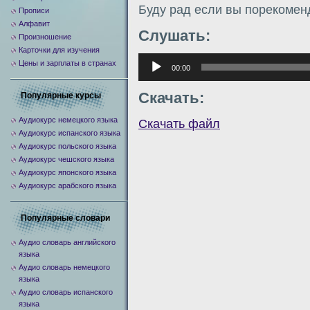
Буду рад если вы порекомен
Прописи
Алфавит
Слушать:
Произношение
Карточки для изучения
Аудиоплеер
Цены и зарплаты в странах
00:00
Скачать:
Популярные курсы
Аудиокурс немецкого языка
Скачать файл
Аудиокурс испанского языка
Аудиокурс польского языка
Аудиокурс чешского языка
Аудиокурс японского языка
Аудиокурс арабского языка
Популярные словари
Аудио словарь английского
языка
Аудио словарь немецкого
языка
Аудио словарь испанского
языка