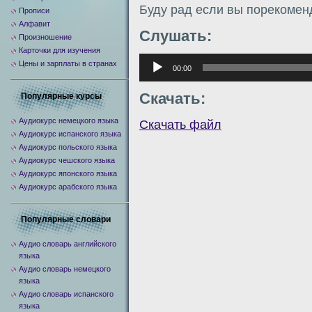
Буду рад если вы порекомен
Прописи
Алфавит
Слушать:
Произношение
Карточки для изучения
Аудиоплеер
Цены и зарплаты в странах
00:00
Скачать:
Популярные курсы
Аудиокурс немецкого языка
Скачать файл
Аудиокурс испанского языка
Аудиокурс польского языка
Аудиокурс чешского языка
Аудиокурс японского языка
Аудиокурс арабского языка
Популярные словари
Аудио словарь английского
языка
Аудио словарь немецкого
языка
Аудио словарь испанского
языка