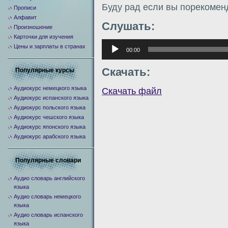
Буду рад если вы порекомен
Прописи
Алфавит
Слушать:
Произношение
Карточки для изучения
Аудиоплеер
Цены и зарплаты в странах
00:00
Скачать:
Популярные курсы
Аудиокурс немецкого языка
Скачать файл
Аудиокурс испанского языка
Аудиокурс польского языка
Аудиокурс чешского языка
Аудиокурс японского языка
Аудиокурс арабского языка
Популярные словари
Аудио словарь английского
языка
Аудио словарь немецкого
языка
Аудио словарь испанского
языка