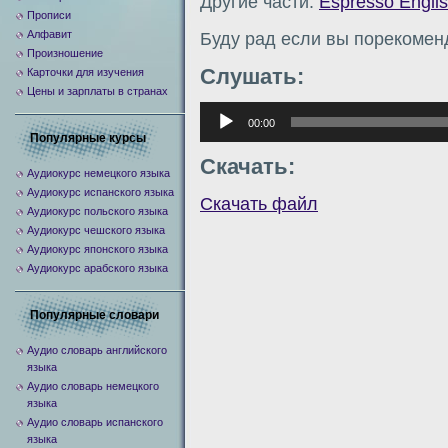
Другие части:
Espresso Engli
Прописи
Алфавит
Буду рад если вы порекомен
Произношение
Слушать:
Карточки для изучения
Цены и зарплаты в странах
Аудиоплеер
00:00
Популярные курсы
Скачать:
Аудиокурс немецкого языка
Аудиокурс испанского языка
Скачать файл
Аудиокурс польского языка
Аудиокурс чешского языка
Аудиокурс японского языка
Аудиокурс арабского языка
Популярные словари
Аудио словарь английского
языка
Аудио словарь немецкого
языка
Аудио словарь испанского
языка