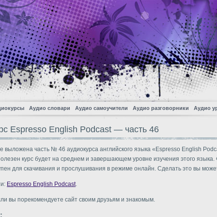
диокурсы
Аудио словари
Аудио самоучители
Аудио разговорники
Аудио у
с Espresso English Podcast — часть 46
е выложена часть № 46 аудиокурса английского языка «Espresso English Podc
олезен курс будет на среднем и завершающем уровне изучения этого языка.
упен для скачивания и прослушивания в режиме онлайн. Сделать это вы може
ти:
Espresso English Podcast
.
сли вы порекомендуете сайт своим друзьям и знакомым.
: