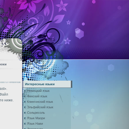
роки
Интересные языки
ast».
Немецкий язык
 Файл
Финский язык
те ниже.
Клингонский язык
Эльфийский язык
Сольресоль
Язык Маори
Язык Нави