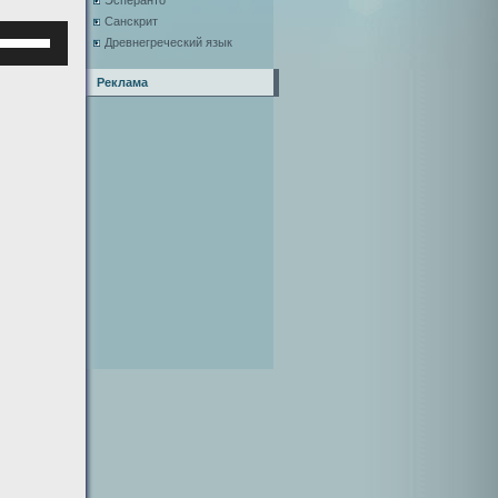
Эсперанто
Санскрит
Используйте
Древнегреческий язык
клавиши
верх/
Реклама
низ,
чтобы
увеличить
или
уменьшить
ромкость.