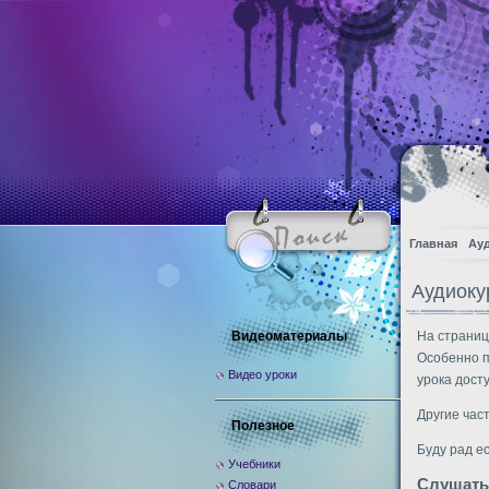
Главная
Ау
Аудиокур
Видеоматериалы
На страниц
Особенно п
Видео уроки
урока дост
Другие час
Полезное
Буду рад е
Учебники
Слушать
Словари