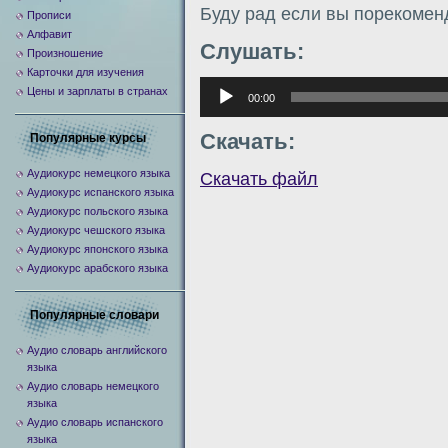
Буду рад если вы порекомен
Прописи
Алфавит
Слушать:
Произношение
Карточки для изучения
Аудиоплеер
Цены и зарплаты в странах
00:00
Скачать:
Популярные курсы
Аудиокурс немецкого языка
Скачать файл
Аудиокурс испанского языка
Аудиокурс польского языка
Аудиокурс чешского языка
Аудиокурс японского языка
Аудиокурс арабского языка
Популярные словари
Аудио словарь английского
языка
Аудио словарь немецкого
языка
Аудио словарь испанского
языка